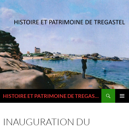
Aller
au
contenu
Recherche
HISTOIRE ET PATRIMOINE DE TREGASTEL ET DU TREGOR
MENU
PRINCI
INAUGURATION DU