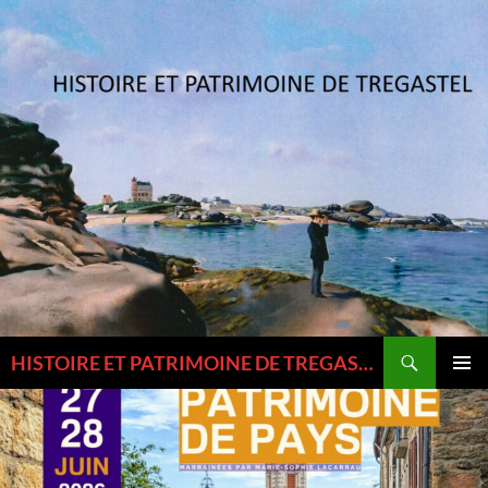
Aller
au
contenu
Recherche
HISTOIRE ET PATRIMOINE DE TREGASTEL ET DU TREGOR
MENU
PRINCI