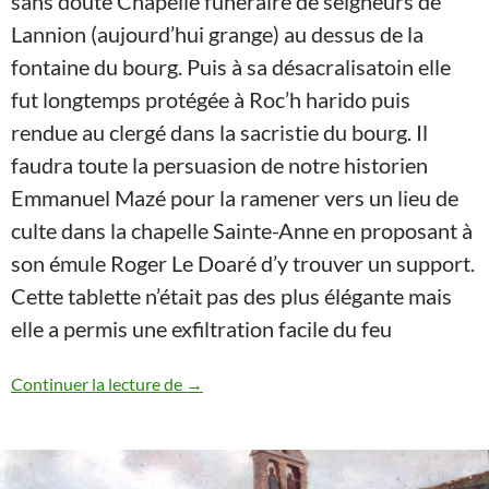
sans doute Chapelle funéraire de seigneurs de
Lannion (aujourd’hui grange) au dessus de la
fontaine du bourg. Puis à sa désacralisatoin elle
fut longtemps protégée à Roc’h harido puis
rendue au clergé dans la sacristie du bourg. Il
faudra toute la persuasion de notre historien
Emmanuel Mazé pour la ramener vers un lieu de
culte dans la chapelle Sainte-Anne en proposant à
son émule Roger Le Doaré d’y trouver un support.
Cette tablette n’était pas des plus élégante mais
elle a permis une exfiltration facile du feu
CHRONIQUE DE LA RECONSTRUCTION
Continuer la lecture de
→