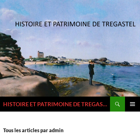
Aller
au
contenu
Recherche
HISTOIRE ET PATRIMOINE DE TREGASTEL ET DU TREGOR
MENU
PRINCI
Tous les articles par admin