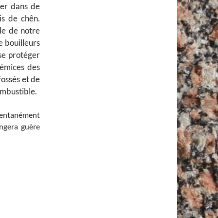
mer dans de
is de chên.
cle de notre
e bouilleurs
 se protéger
prémices des
fossés et de
ombustible.
omentanément
angera guère