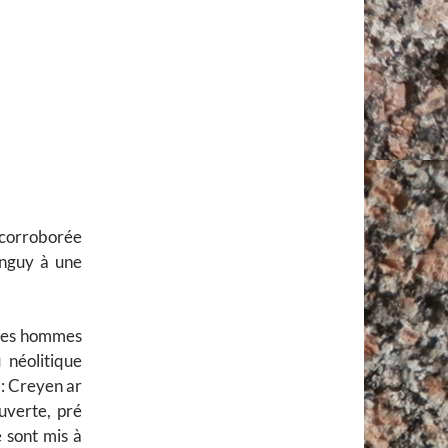
t corroborée
Tanguy à une
 les hommes
 néolitique
 : Creyen ar
ouverte, pré
 sont mis à