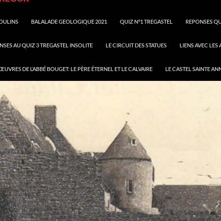
OULINS
BALALADE GEOLOGIQUE 2021
QUIZ N°1 TREGASTEL
REPONSES QU
SES AU QUIZ 3 TREGASTEL INSOLITE
LE CIRCUIT DES STATUES
LIENS AVEC LES
ŒUVRES DE L’ABBÉ BOUGET: LE PÈRE ÉTERNEL ET LE CALVAIRE
LE CASTEL SAINTE AN