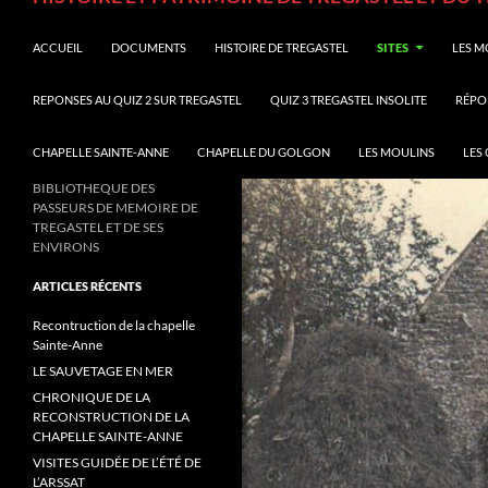
ACCUEIL
DOCUMENTS
HISTOIRE DE TREGASTEL
SITES
LES M
REPONSES AU QUIZ 2 SUR TREGASTEL
QUIZ 3 TREGASTEL INSOLITE
RÉPON
CHAPELLE SAINTE-ANNE
CHAPELLE DU GOLGON
LES MOULINS
LES 
BIBLIOTHEQUE DES
PASSEURS DE MEMOIRE DE
TREGASTEL ET DE SES
ENVIRONS
ARTICLES RÉCENTS
Recontruction de la chapelle
Sainte-Anne
LE SAUVETAGE EN MER
CHRONIQUE DE LA
RECONSTRUCTION DE LA
CHAPELLE SAINTE-ANNE
VISITES GUIDÉE DE L’ÉTÉ DE
L’ARSSAT