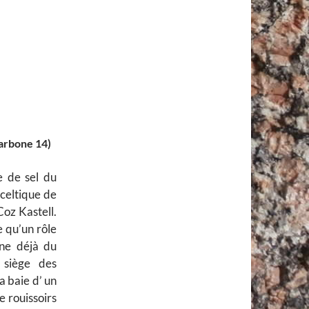
carbone 14)
e de sel du
 celtique de
Coz Kastell.
e qu’un rôle
gne déjà du
 siège des
a baie d’ un
e rouissoirs