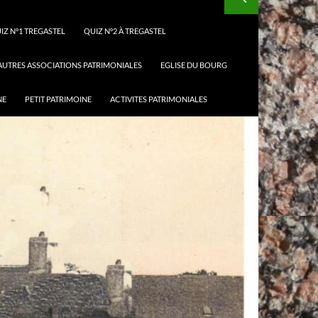
IZ N°1 TREGASTEL
QUIZ N°2 À TREGASTEL
 AUTRES ASSOCIATIONS PATRIMONIALES
EGLISE DU BOURG
NE
PETIT PATRIMOINE
ACTIVITES PATRIMONIALES