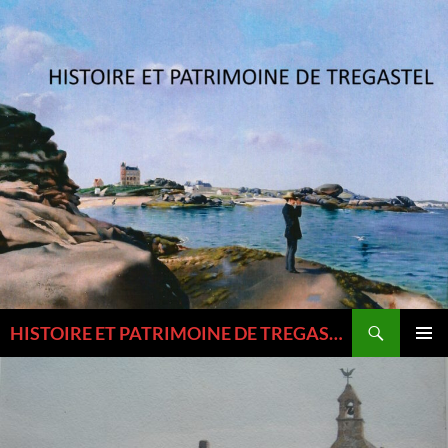
Aller
au
contenu
Recherche
HISTOIRE ET PATRIMOINE DE TREGASTEL ET DU TREGOR
MENU
PRINCI