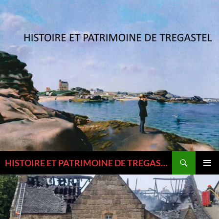
Aller
au
contenu
Recherche
HISTOIRE ET PATRIMOINE DE TREGASTEL ET DU TREGOR
MENU
PRINCI