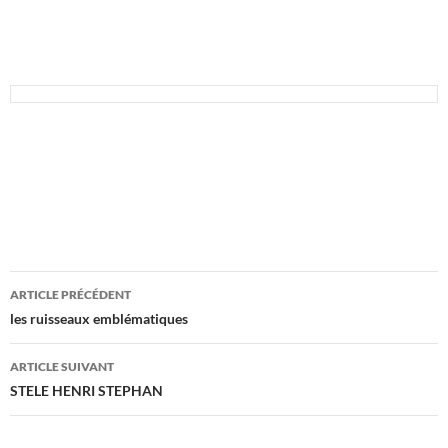
Navigation
ARTICLE PRÉCÉDENT
des
les ruisseaux emblématiques
articles
ARTICLE SUIVANT
STELE HENRI STEPHAN