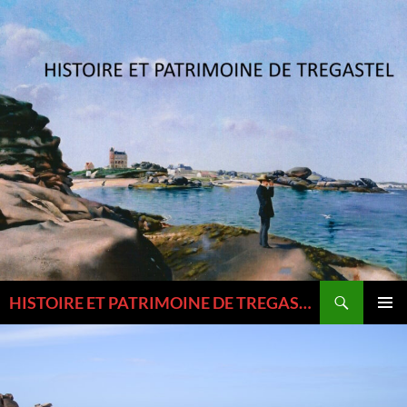
Aller
au
contenu
Recherche
HISTOIRE ET PATRIMOINE DE TREGASTEL ET DU TREGOR
MENU
PRINCI