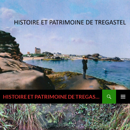
Aller
au
contenu
Recherche
HISTOIRE ET PATRIMOINE DE TREGASTEL ET DU TREGOR
MENU
PRINCI