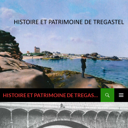
Aller
au
contenu
Recherche
HISTOIRE ET PATRIMOINE DE TREGASTEL ET DU TREGOR
MENU
PRINCI