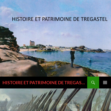
Aller
au
contenu
Recherche
HISTOIRE ET PATRIMOINE DE TREGASTEL ET DU TREGOR
MENU
PRINCI