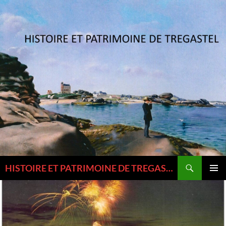
Aller
au
contenu
Recherche
HISTOIRE ET PATRIMOINE DE TREGASTEL ET DU TREGOR
MENU
PRINCI