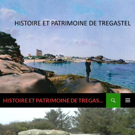
Aller
au
contenu
Recherche
HISTOIRE ET PATRIMOINE DE TREGASTEL ET DU TREGOR
MENU
PRINCI