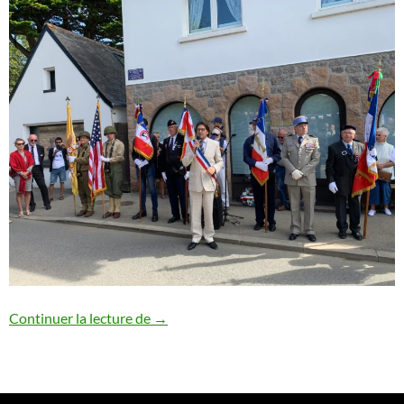
anniversaire des 80 ans de la Libération 
Continuer la lecture de
→