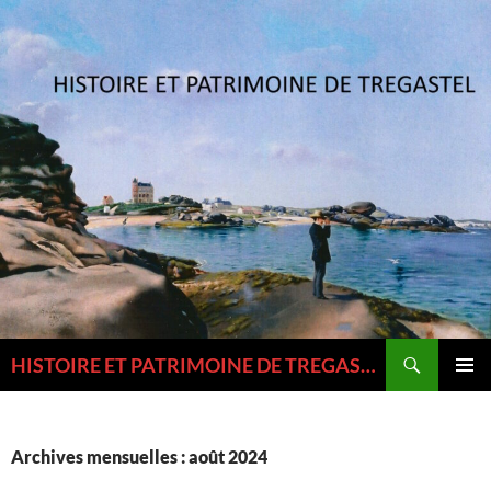
Aller
au
contenu
Recherche
HISTOIRE ET PATRIMOINE DE TREGASTEL ET DU TREGOR
MENU
PRINCI
Archives mensuelles : août 2024